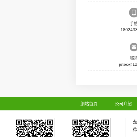
手
180243
郵
jetec@1
網站首頁
公司介紹