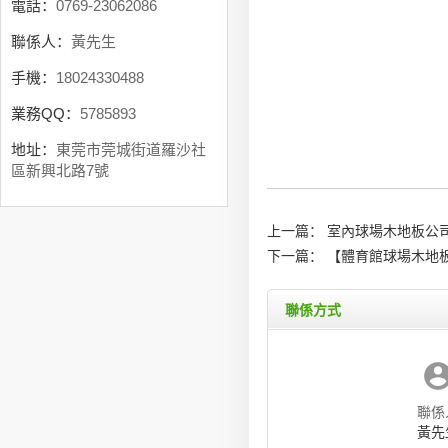
電話：
0769-23062086
聯係人：
黃先生
手機：
18024330488
業務QQ：
5785893
地址：
東莞市莞城街道羅沙社
區新興北路7號
上一篇：
室內球場木地板公司
下一篇：
【體育館球場木地
聯係方式
聯係
黃先