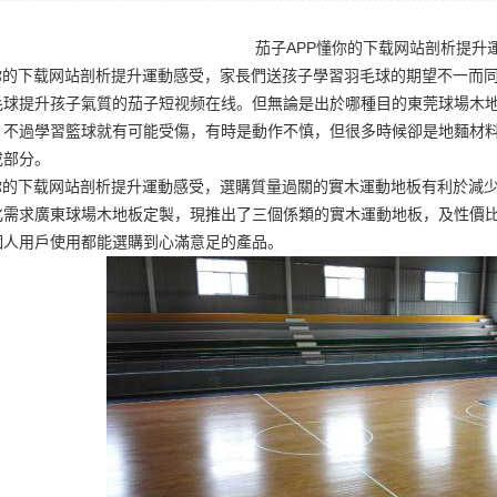
茄子APP懂你的下载网站剖析提升
懂你的下载网站剖析提升運動感受，家長們送孩子學習羽毛球的期望不一而
毛球提升孩子氣質的
茄子短视频在线
。但無論是出於哪種目的
東莞球場木
。不過學習籃球就有可能受傷，有時是動作不慎，但很多時候卻是地麵材料
成部分。
懂你的下载网站剖析提升運動感受，選購質量過關的實木運動地板有利於減
化需求
廣東球場木地板定製
，現推出了三個係類的實木運動地板，及性價
個人用戶使用都能選購到心滿意足的產品。