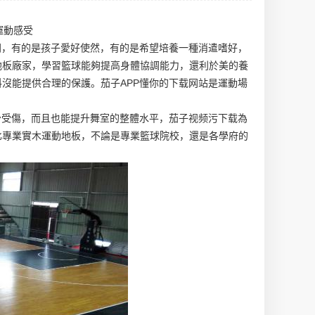
運動感受
同，有的是孩子愛好使然，有的是希望培養一種消遣嗜好，
地板廠家
，學習籃球能夠提高身體協調能力，還利於美的養
沒能提供合理的保護。茄子APP懂你的下载网站是運動場
少受傷，而且也能提升舞室的整體水平，茄子视频污下载為
比專業實木運動地板，不論是專業籃球院校，還是各學府的