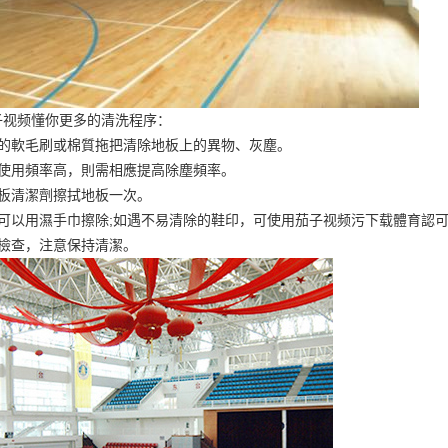
子视频懂你更多的清洗程序：
淨的軟毛刷或棉質拖把清除地板上的異物、灰塵。
板使用頻率高，則需相應提高除塵頻率。
地板清潔劑擦拭地板一次。
漬可以用濕手巾擦除;如遇不易清除的鞋印，可使用茄子视频污下载體育認
行檢查，注意保持清潔。