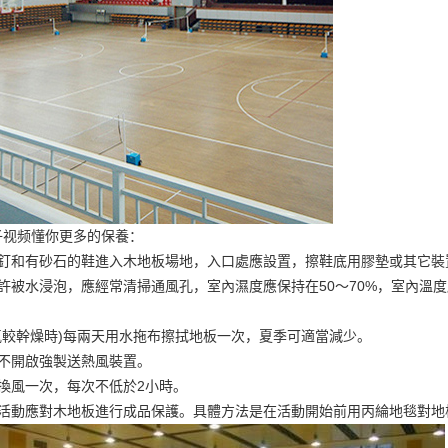
子视频懂你更多的保養：
帶釘和有砂石的鞋進入木地板場地，入口處應設置，擦鞋底用膠墊或其它裝
許被水浸泡，應經常清掃通風孔，室內濕度應保持在50～70%，室內溫度應
氣較幹燥時)每兩天用水拖布擦拭地板一次，夏季可適當減少。
時不開啟強製送熱風裝置。
換風一次，每次不低於2小時。
型活動應對木地板進行成品保護。具體方法是在活動開始前用丙綸地毯對地