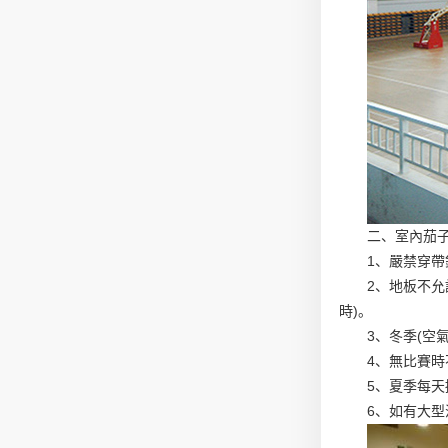
二、室內茄
1、嚴禁穿
2、地板不允
時)。
3、冬季(空
4、無比賽
5、夏季每天
6、如有大