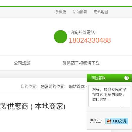
手機版
站內搜索
網站地圖
谘詢熱線電話
18024330488
公司認證
聯係茄子视频污下载
商盟客服
您當前的位置：
網站首頁
>>
新聞資訊
您好，歡迎蒞臨茄子
视频污下载的網站，
歡迎谘詢...
供應商 ( 本地商家)
黃先生：