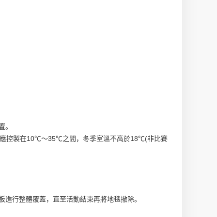
置。
控製在10℃～35℃之間，冬季室溫不高於18℃(非比賽
板進行整體覆蓋，直至活動結束再將地毯撤除。