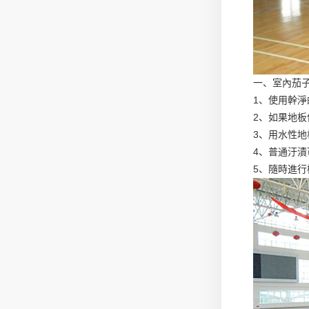
一、室內茄
1、使用幹
2、如果地
3、用水性
4、普通汙
5、隨時進