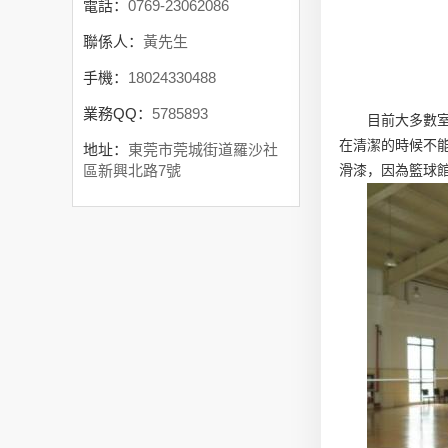
電話：
0769-23062086
聯係人：
黃先生
手機：
18024330488
業務QQ：
5785893
目前大多數
在清潔的時候不
地址：
東莞市莞城街道羅沙社
滑漆，因為籃球
區新興北路7號