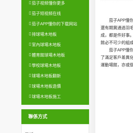
茄子视频懂你更多
茄子短视频在线
茄子APP
茄子APP懂你的下载网站
還有期冀通過羽
排球場木地板
成，都是件好事
館必不可少的組
室內球場木地板
茄子APP
體育館球場木地板
了滿足客戶差異
運動場館，亦或
學校球場木地板
球場木地板翻新
球場木地板造價
球場木地板施工
聯係方式