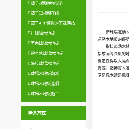
茄子视频懂你更多
茄子短视频在线
茄子APP懂你的下载网站
籃球場運動
排球場木地板
運動木地板的優
室內球場木地板
指接運動木
體育館球場木地板
接成同等長度的
穩定性得以大幅
學校球場木地板
資源。指接實木
球場木地板翻新
購是楓木還是楓
球場木地板造價
球場木地板施工
聯係方式