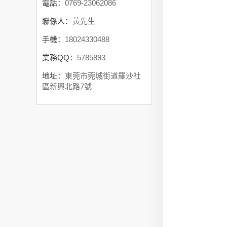
電話：
0769-23062086
聯係人：
黃先生
手機：
18024330488
業務QQ：
5785893
地址：
東莞市莞城街道羅沙社
區新興北路7號