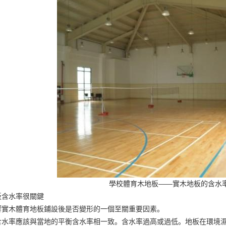
學校體育木地板——實木地板的含水
板含水率很關鍵
響實木體育地板鋪設後是否變形的一個至關重要因素。
含水率應該與當地的平衡含水率相一致。含水率過高或過低。地板在環境