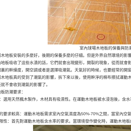
室內球場木地板的保養與防
場木地板安裝
的多麽好，後期的保養多麽的仔細。但是外界自然環境的影
動地板吸收了這些水漬的話，它們就會出現變形，開裂的現象，從而就會
間裏的幹燥度，開空調或者是選擇吸潮氣。天氣好的時候，也要經常的開
場木地板真的受到了潮氣的影響，拆下來以後，使用幹淨的棉布擦拭運動
板就不會收到潮氣的影響了。
地板防潮要求：
性：選用天然楓木製作，木材具有吸濕性。在運動木地板被水浸泡後，含水
的要求較高：運動木地板需求室內空氣濕度為50%-70%之間，當室內
局限性：首先對運動木地板含水率的要求。當環境發作變化時，運動木地板