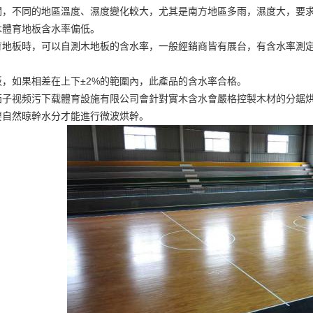
闊，不同的地區溫度、濕度變化較大，尤其是南方地區多雨，濕度大，要
木體育地板含水率偏低。
育地板時，可以自測木地板的含水率，一般經銷商皆有展台，有含水率測
板，如果相差在上下±2%的範圍內，此產品的含水率合格。
茄子视频污下载體育設施有限公司會針對實木含水會嚴格控製木材的分鋸烘
要自然晾幹水分才能進行微波烘幹。