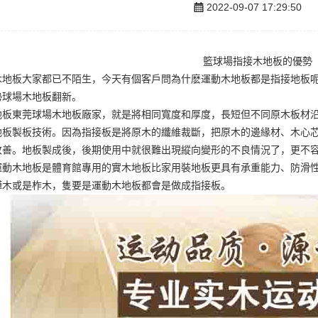
2022-09-07 17:29:50
籃球場指接木地板的優勢
木地板大家都已不陌生，今天有個客戶問為什麽運動木地板都是指接地板
勢
球場木地板翻新
。
地板
東莞球場木地板廠家
，就是將相同寬度和厚度，長短但不同原木板材
地板製板技術。因為指接板是將原木的纖維裁斷，把原木的邊緣材、木心
改善。地板製成後，後期使用中就很難出現縱向變形的不良情況了，更不
運動木地板是體育館專用的實木地板比家用裝地板更具有承重能力、防滑
樺木或是柞木，隻要是運動木地板都會是做成指接板。