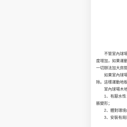
不管室內
球
度增加，如果運
一切辦法加大房
如果室內球
除。這樣運動地
室內球場木
1、有厭水
脹變形；
2、體對環境
3、安裝有