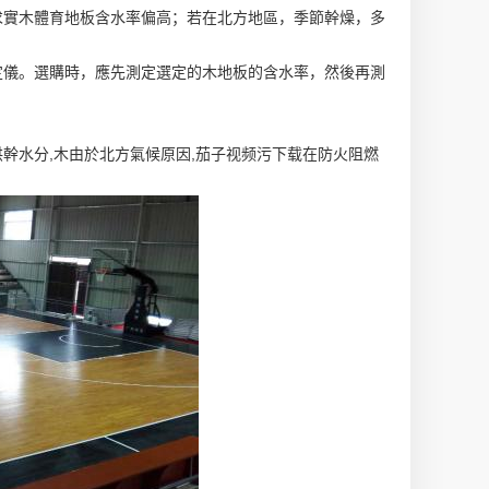
求實木體育地板含水率偏高；若在北方地區，季節幹燥，多
定儀。選購時，應先測定選定的木地板的含水率，然後再測
幹水分,木由於北方氣候原因,茄子视频污下载在防火阻燃