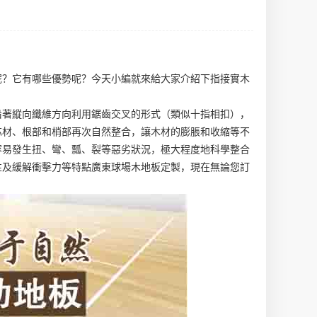
呢？它有哪些優勢呢？今天小編就來給大家介紹下指接實木
沿著縱向纖維方向利用鋸齒交叉的形式（類似十指相扣），
芯材、根部和梢部再次自然整合，讓木材的膨脹和收縮等不
容易發生扭、彎、瓢、裂等惡劣狀況，極大程度地科學整合
性及緩解衝擊力等特點
廣東球場木地板定製
，現在無論您訂