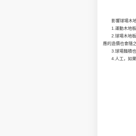
影響球場木
1.運動木
2.球場木
應的造價也會隨
3.球場麵
4.人工，