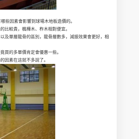
有哪些因素會影響到球場木地板造價的。
板的比較貴，楓樺木、柞木相對便宜。
骨以及單層龍骨的區別，龍骨層數多，減振效果會更好，相
畢竟買的多單價肯定會優惠一些。
小的因素在這就不多說了。