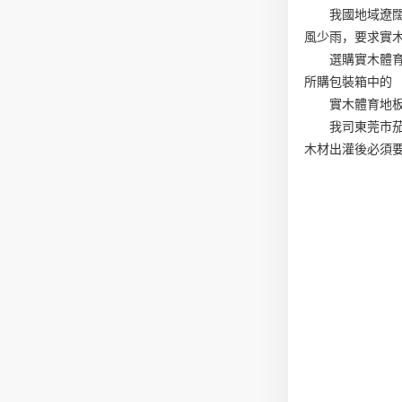
我國地域遼
風少雨，要求實
選購實木體
所購包裝箱中的
實木體育地
我司東莞市
木材出灌後必須