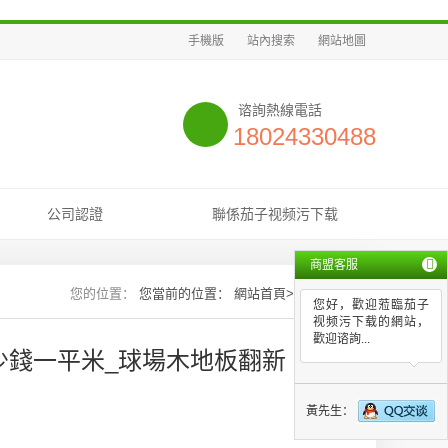
手機版
站內搜索
網站地圖
谘詢熱線電話
18024330488
公司認證
聯係茄子视频污下载
商盟客服
您當前的位置：
網站首頁
>>
新聞資訊
您好，歡迎蒞臨茄子
视频污下载的網站，
歡迎谘詢...
少錢一平米_球場木地板翻新（聯係
黃先生：