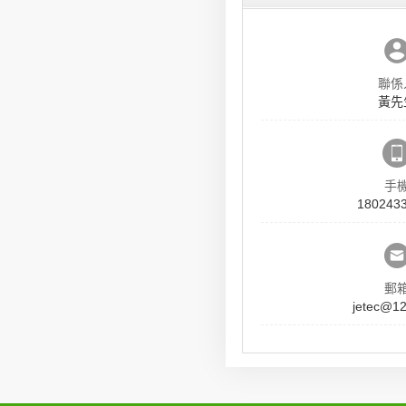
聯係
黃先
手
180243
郵
jetec@1