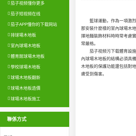
茄子视频懂你更多
茄子短视频在线
籃球運動，作為一項激
茄子APP懂你的下载网站
那安裝什麽樣的室內球場木地
排球場木地板
擇地麵裝飾材料時時常考慮
常嚴格。
室內球場木地板
茄子视频污下载體育設
體育館球場木地板
內球場木地板的結構必須具備
木地板的保護功能還包括對
學校球場木地板
膚受到傷害。
球場木地板翻新
球場木地板造價
球場木地板施工
聯係方式