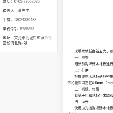
電話：
0769-23062086
聯係人：
黃先生
手機：
18024330488
業務QQ：
5785893
地址：
東莞市莞城街道羅沙社
區新興北路7號
球場木地板翻新五大步
一：檢查
翻新前對運動木地板進
二：打磨
根據運動木地板劃痕密
它的範圍固定在0.5mm--2m
三：補縫、修繕
將膩子粉和地板粉末調和
四：拋光
使用拋光機對運動木地