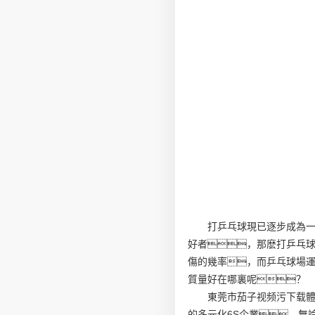
打乒乓球現已逐步成為
好者，那麽打乒乓
傷的幾率，而乒乓球場
質量好在哪裏呢？
東莞市茄子视频污下载
的多元化6S企業。無