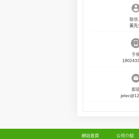
聯係
黃先
手
180243
郵
jetec@1
網站首頁
公司介紹