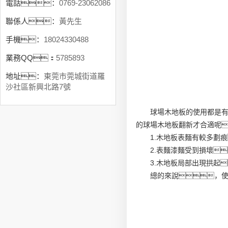
電話：
0769-23062086
聯係人：
黃先生
手機：
18024330488
業務QQ：
5785893
地址：
東莞市莞城街道羅
沙社區新興北路7號
球場木地板的使用都是
的球場木地板翻新才合適呢
1.木地板表麵有較多劃
2.表麵漆麵受到損壞
3.木地板局部出現拱起
總的來說，