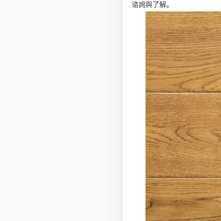
谘詢與了解。