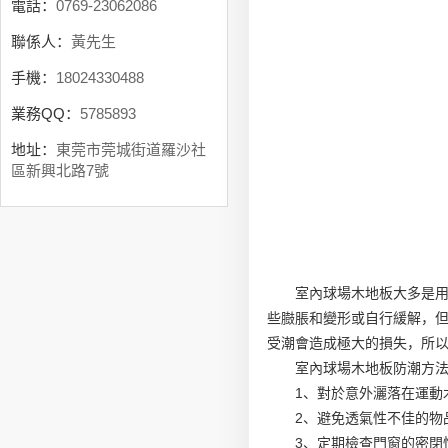
電話：
0769-23062086
聯係人：
黃先生
手機：
18024330488
業務QQ：
5785893
地址：
東莞市莞城街道羅沙社
區新興北路7號
室內球場木地板大多是
些臌脹和變形或自行緩解，
受潮會造成極大的損失，所
室內球場木地板防潮方
1、對於意外灑落在運動
2、避免透氣性不佳的物
3、定期檢查門窗的密閉