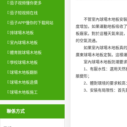
茄子视频懂你更多
茄子短视频在线
不管室內
球場木地板安
茄子APP懂你的下载网站
度增加，如果運動地板吸收
排球場木地板
板廠家
。對於這種天氣來說
的空氣流通。
室內球場木地板
如果室內球場木地板真
體育館球場木地板
廣東球場木地板定製
。這樣
室內球場木地板防潮要
學校球場木地板
1、有厭水性：選用天然
球場木地板翻新
脹變形；
球場木地板造價
2、體對環境的要求較高
3、安裝有局限性：首先
球場木地板施工
聯係方式