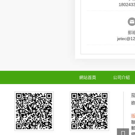
180243
郵
jetec@1
網站首頁
公司介紹
聯
郵
網