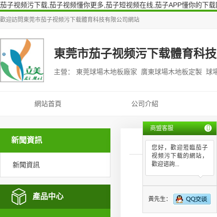
茄子视频污下载,茄子视频懂你更多,茄子短视频在线,茄子APP懂你的下载
歡迎訪問
東莞市茄子视频污下载體育科技有限公司
網站
東莞市茄子视频污下载體育科技
主營： 東莞球場木地板廠家 廣東球場木地板定製 球
網站首頁
公司介紹
商盟客服
新聞資訊
您好，歡迎蒞臨茄子
视频污下载的網站，
新聞資訊
歡迎谘詢...
學校
產品中心
黃先生：